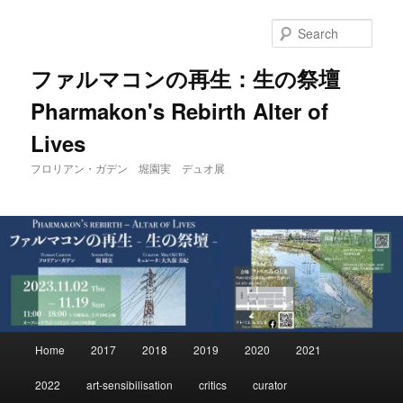
Skip
to
Sear
primary
content
ファルマコンの再生：生の祭壇
Pharmakon's Rebirth Alter of
Lives
フロリアン・ガデン 堀園実 デュオ展
Main
Home
2017
2018
2019
2020
2021
menu
2022
art-sensibilisation
critics
curator