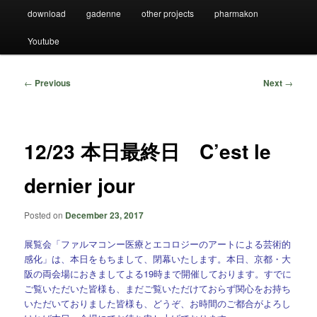
download
gadenne
other projects
pharmakon
Youtube
Post
←
Previous
Next
→
navigation
12/23 本日最終日 C’est le
dernier jour
Posted on
December 23, 2017
展覧会「ファルマコンー医療とエコロジーのアートによる芸術的
感化」は、本日をもちまして、閉幕いたします。本日、京都・大
阪の両会場におきましてよる19時まで開催しております。すでに
ご覧いただいた皆様も、まだご覧いただけておらず関心をお持ち
いただいておりました皆様も、どうぞ、お時間のご都合がよろし